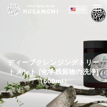
EN
ディープクレンジングトリー
トメント [化学残留物の洗浄]
（500ml）