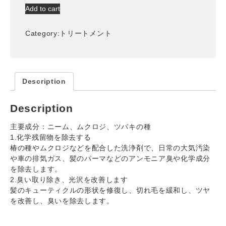
ー
Add to cart
プ
ク
Category:
トリートメント
レ
ン
ジ
ン
グ
Description
ト
リ
Description
ー
ト
主要成分：ニーム、ムクロジ、ツバキの種
メ
1.化学残留物を除去する
ン
椿の種やムクロジなどを配合した洗浄剤で、日常の大気汚染
ト
や車の排気ガス、髪のパーマなどのアンモニア臭や化学成分
[化
を除去します。
学
2.臭い取り除き、光沢を改善します
残
髪のキューティクルの形状を修復し、切れ毛を緩和し、ツヤ
留
を改善し、臭いを除去します。
物
の
洗