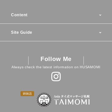
Content
Menu / Prices
Site Guide
Access
News
Staff
Company Profile
Review
Follow Me
Birth Story
#663 (no title)
Always check the latest information on HUSAMOMI
Reservation
Privacy Policy
#797 (no title)