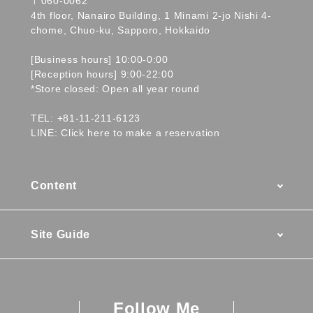
〒060-0062
4th floor, Nanairo Building, 1 Minami 2-jo Nishi 4-
chome, Chuo-ku, Sapporo, Hokkaido
[Business hours] 10:00-0:00
[Reception hours] 9:00-22:00
*Store closed: Open all year round
TEL:
+81-11-211-6123
LINE:
Click here to make a reservation
Content
Menu / Prices
Site Guide
Access
News
Staff
Company Profile
Review
Follow Me
Birth Story