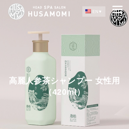
EN
高麗人参茶シャンプー 女性用
（420ml）