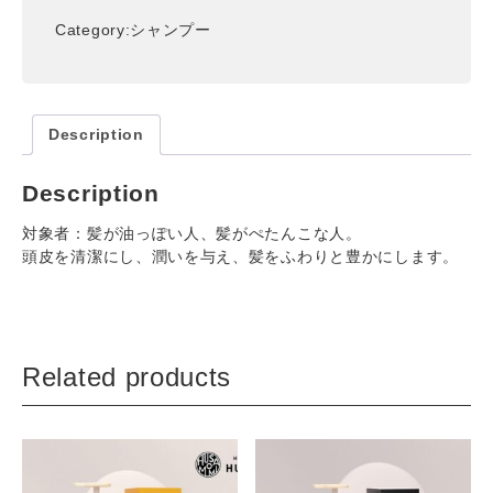
茶
Category:
シャンプー
シ
ャ
ン
プ
ー
Description
女
性
Description
用
（420ml）
対象者：髪が油っぽい人、髪がぺたんこな人。
quantity
頭皮を清潔にし、潤いを与え、髪をふわりと豊かにします。
Related products