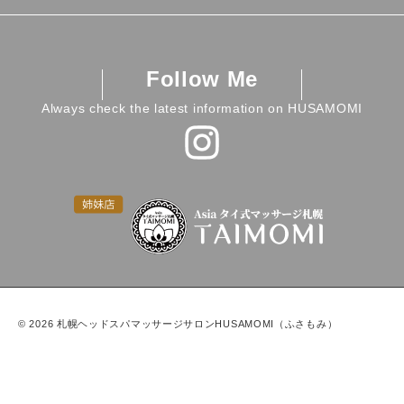
Access
News
Staff
Company Profile
Review
Follow Me
Birth Story
#663 (no title)
Always check the latest information on HUSAMOMI
Reservation
Privacy Policy
#797 (no title)
©
2026
札幌ヘッドスパマッサージサロンHUSAMOMI（ふさもみ）