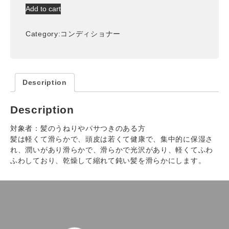
ズ
Add to cart
ハ
イ
Category:
コンディショナー
ド
レ
ー
テ
ィ
Description
ン
グ
Description
ヘ
ア
対象者：髪のうねりやパサつきのある方
コ
髪は軽くて滑らかで、頭皮は若くて健康で、集中的に保湿さ
ン
れ、潤いがあり滑らかで、滑らかで光沢があり、軽くてふわ
デ
ふわしており、乾燥して縮れて鈍い髪を滑らかにします。
ィ
シ
ョ
ナ
ー
（420ml）
quantity